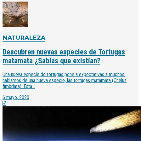
NATURALEZA
Descubren nuevas especies de Tortugas
matamata ¿Sabías que existían?
Una nueva especie de tortugas pone a expectativas a muchos,
hablamos de una nueva especie, las tortugas matamata (Chelus
fimbriata). Esta...
6 mayo, 2020