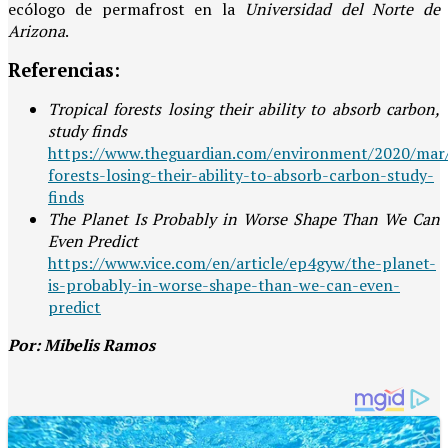
ecólogo de permafrost en la
Universidad del Norte de
Arizona
.
Referencias:
Tropical forests losing their ability to absorb carbon,
study finds
https://www.theguardian.com/environment/2020/mar/
forests-losing-their-ability-to-absorb-carbon-study-
finds
The Planet Is Probably in Worse Shape Than We Can
Even Predict
https://www.vice.com/en/article/ep4gyw/the-planet-
is-probably-in-worse-shape-than-we-can-even-
predict
Por: Mibelis Ramos