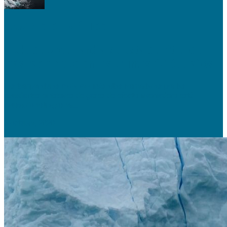
CAMBIO CLIMÁTICO
Hielo de Groenlandia se está derritiendo
más rápido que en los últimos 12.000 años
Las temperaturas cada vez más altas fomentadas por las
abundantes emisiones de gases de efecto invernadero está
causando estragos en...
5 octubre, 2020