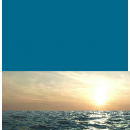
POTENCIAL DEVASTADOR DEL DERRETIMIENTO
DEL PERMAFROST DEL ÁRTICO, REVELADO EN
NUEVA INVESTIGACIÓN
El hielo en el Ártico colapsa, dejando escapar gases de efecto
invernadero demasiado peligrosos y que acrecentarán el
calentamiento. Una...
20 octubre, 2020