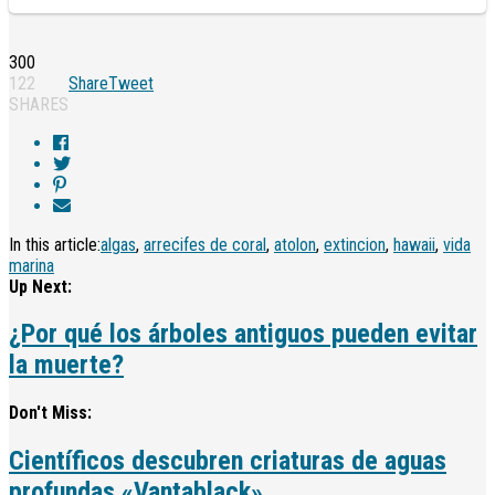
300
122
Share
Tweet
SHARES
In this article:
algas
,
arrecifes de coral
,
atolon
,
extincion
,
hawaii
,
vida
marina
Up Next:
¿Por qué los árboles antiguos pueden evitar
la muerte?
Don't Miss:
Científicos descubren criaturas de aguas
profundas «Vantablack»