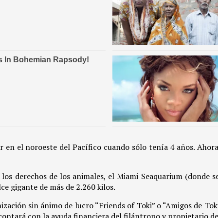
gar en el noroeste del Pacífico cuando sólo tenía 4 años. Ahor
 los derechos de los animales, el Miami Seaquarium (donde s
lce gigante de más de 2.260 kilos.
nización sin ánimo de lucro “Friends of Toki” o “Amigos de To
a contará con la ayuda financiera del filántropo y propietario d