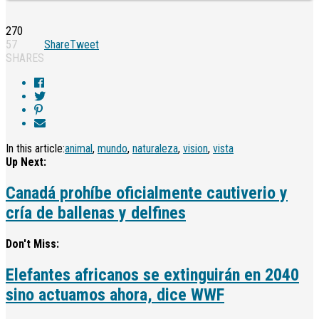
270
57
Share
Tweet
SHARES
In this article:
animal
,
mundo
,
naturaleza
,
vision
,
vista
Up Next:
Canadá prohíbe oficialmente cautiverio y
cría de ballenas y delfines
Don't Miss:
Elefantes africanos se extinguirán en 2040
sino actuamos ahora, dice WWF