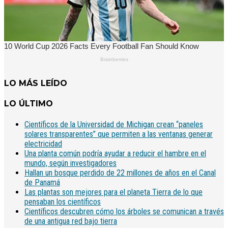
LO MÁS LEÍDO
LO ÚLTIMO
Científicos de la Universidad de Michigan crean “paneles
solares transparentes” que permiten a las ventanas generar
electricidad
Una planta común podría ayudar a reducir el hambre en el
mundo, según investigadores
Hallan un bosque perdido de 22 millones de años en el Canal
de Panamá
Las plantas son mejores para el planeta Tierra de lo que
pensaban los científicos
Científicos descubren cómo los árboles se comunican a través
de una antigua red bajo tierra