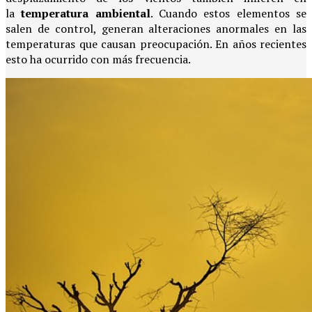
la
temperatura ambiental
. Cuando estos elementos se
salen de control, generan alteraciones anormales en las
temperaturas que causan preocupación. En años recientes
esto ha ocurrido con más frecuencia.