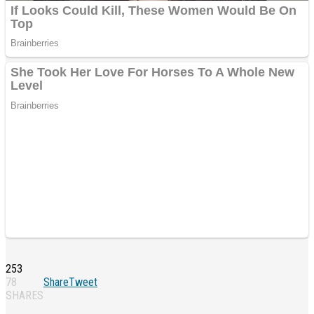
253
78
Share
Tweet
SHARES