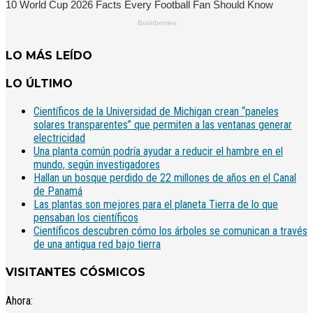
LO MÁS LEÍDO
LO ÚLTIMO
Científicos de la Universidad de Michigan crean “paneles
solares transparentes” que permiten a las ventanas generar
electricidad
Una planta común podría ayudar a reducir el hambre en el
mundo, según investigadores
Hallan un bosque perdido de 22 millones de años en el Canal
de Panamá
Las plantas son mejores para el planeta Tierra de lo que
pensaban los científicos
Científicos descubren cómo los árboles se comunican a través
de una antigua red bajo tierra
VISITANTES CÓSMICOS
Ahora: