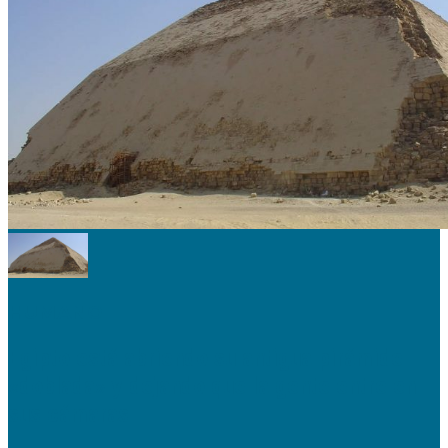
HUMANO
Egipto está abriendo su antigua pirámide
«doblada» y dejando que la gente entre en
sus cámaras