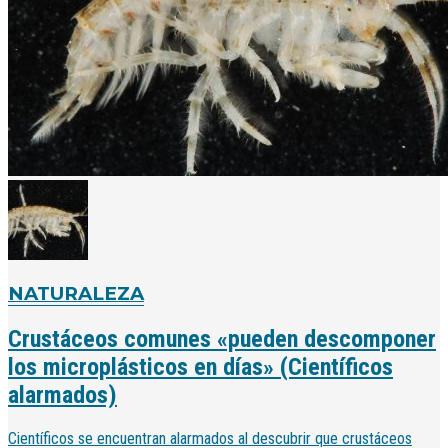
NATURALEZA
Crustáceos comunes «pueden descomponer
los microplásticos en días» (Científicos
alarmados)
Científicos se encuentran alarmados al descubrir que crustáceos