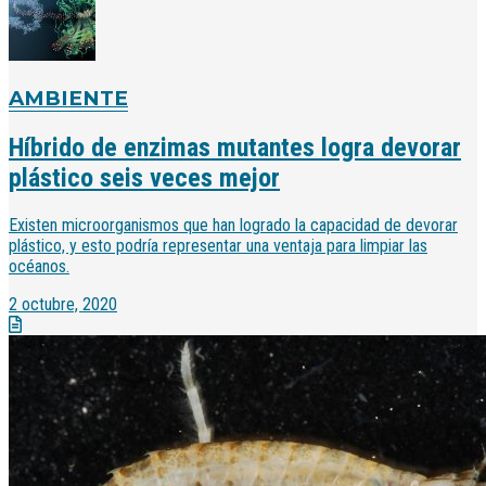
AMBIENTE
Híbrido de enzimas mutantes logra devorar
plástico seis veces mejor
Existen microorganismos que han logrado la capacidad de devorar
plástico, y esto podría representar una ventaja para limpiar las
océanos.
2 octubre, 2020