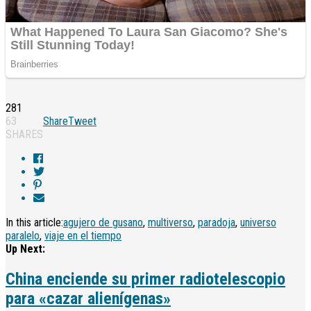
281
63
Share
Tweet
SHARES
In this article:
agujero de gusano
,
multiverso
,
paradoja
,
universo
paralelo
,
viaje en el tiempo
Up Next:
China enciende su primer radiotelescopio
para «cazar alienígenas»