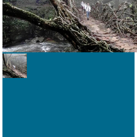
NATURALEZA
Tribu de India construye “puentes vivientes”
con raíces de árboles, y duran hasta 500
años
El conocimiento ancestral de las tribus es uno de los mayores