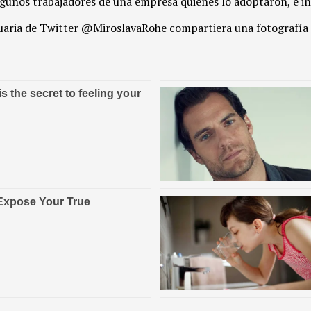
lgunos trabajadores de una empresa quienes lo adoptaron, e in
usuaria de Twitter @MiroslavaRohe compartiera una fotografía d