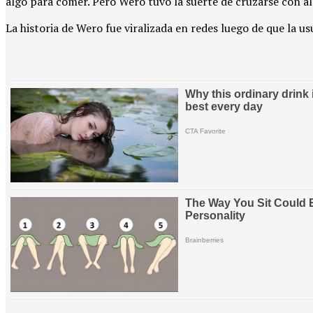
algo para comer. Pero Wero tuvo la suerte de cruzarse con a
La historia de Wero fue viralizada en redes luego de que la 