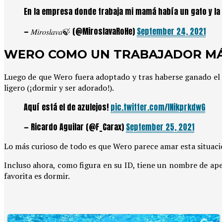
En la empresa donde trabaja mi mamá había un gato y la 
— 𝑀𝑖𝑟𝑜𝑠𝑙𝑎𝑣𝑎🍃 (@MiroslavaRoHe)
September 24, 2021
WERO COMO UN TRABAJADOR M
Luego de que Wero fuera adoptado y tras haberse ganado el 
ligero (¡dormir y ser adorado!).
Aquí está el de azulejos!
pic.twitter.com/INikprkdwG
— Ricardo Aguilar (@F_Carax)
September 25, 2021
Lo más curioso de todo es que Wero parece amar esta situació
Incluso ahora, como figura en su ID, tiene un nombre de ape
favorita es dormir.