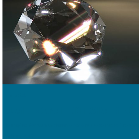
TIERRA
HALLAN UN «DIAMANTE MATRIOSHKA» EN RUSIA
¿Te imaginas descubrir un diamante con otro que se mueve libremente e
4 octubre, 2019