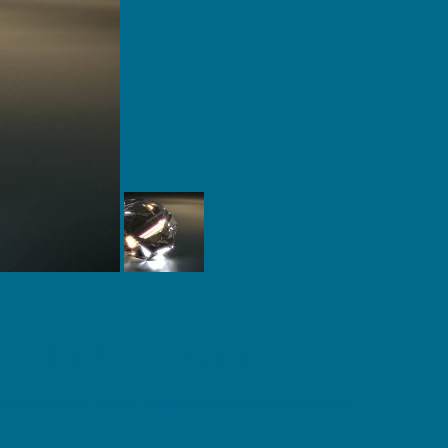
… Y ES ÚNICO EN EL MUNDO
n su interior? Le han llamado el «diamante matrioshka»...