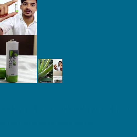
 ALOE VERA 100% ECOLÓGICA Y NO PELIGROSA
 o pila a base de Aloe Vera llamada “Aloe Ecell”;...